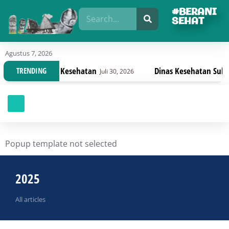
#BERANI
SEHAT
Agustus 7, 2026
atan
Dinas Kesehatan Sulteng Lanjutkan Pembahas
TRENDING
Juli 30, 2026
Popup template not selected
2025
All articles