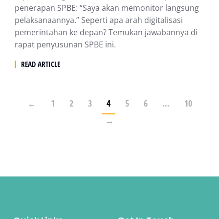
penerapan SPBE: “Saya akan memonitor langsung
pelaksanaannya.” Seperti apa arah digitalisasi
pemerintahan ke depan? Temukan jawabannya di
rapat penyusunan SPBE ini.
READ ARTICLE
←
1
2
3
4
5
6
…
10
→