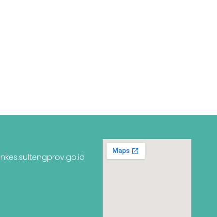
nkes.sultengprov.go.id