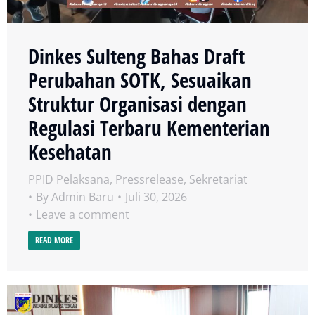
Dinkes Sulteng Bahas Draft
Perubahan SOTK, Sesuaikan
Struktur Organisasi dengan
Regulasi Terbaru Kementerian
Kesehatan
PPID Pelaksana
,
Pressrelease
,
Sekretariat
By
Admin Baru
Juli 30, 2026
Leave a comment
READ MORE