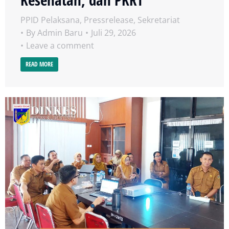
PPID Pelaksana
,
Pressrelease
,
Sekretariat
By
Admin Baru
Juli 29, 2026
Leave a comment
READ MORE