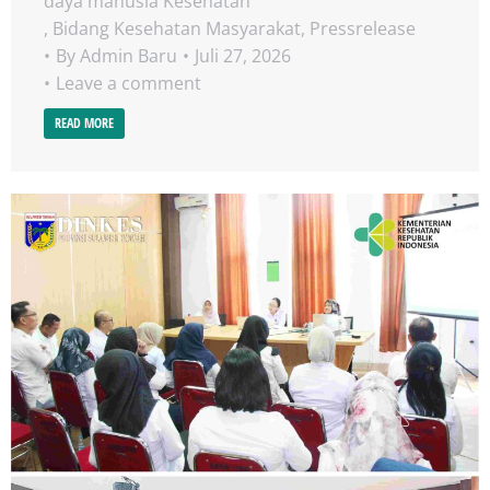
daya manusia Kesehatan
,
Bidang Kesehatan Masyarakat
,
Pressrelease
By
Admin Baru
Juli 27, 2026
Leave a comment
READ MORE