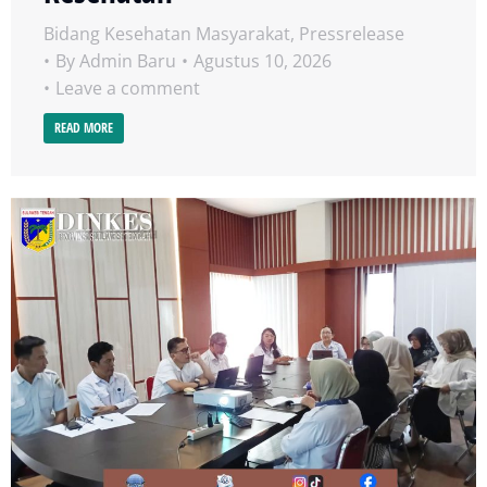
Bidang Kesehatan Masyarakat
,
Pressrelease
By
Admin Baru
Agustus 10, 2026
Leave a comment
READ MORE