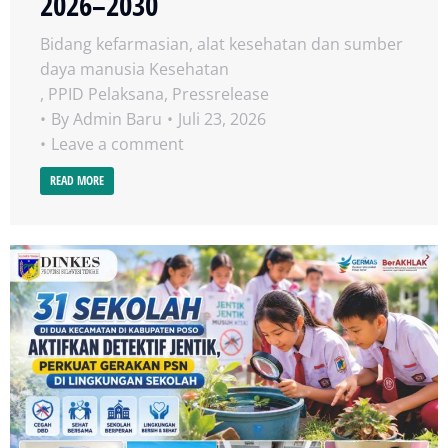
2026–2030
Bidang kefarmasian, alat kesehatan dan sumber
daya manusia Kesehatan
,
PPID Pelaksana
,
Pressrelease
By
Admin Baru
Juli 23, 2026
Leave a comment
READ MORE