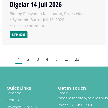
Digelar 14 Juli 2026
Bidang Pelayanan Kesehatan
,
Pressrelease
By
Admin Baru
Juli 13, 2026
Leave a comment
READ MORE
1
2
3
4
5
…
23
→
Quick Links
Get In Touch
Beranda
Email:
dinaskesehatan@dinkes.sult
Profil
Phone: 123-456-7890
Layanan Publik