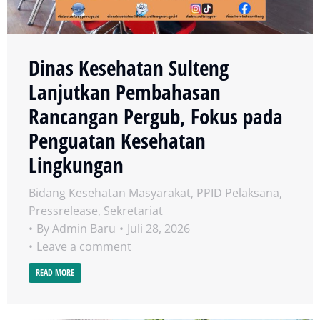
Dinas Kesehatan Sulteng
Lanjutkan Pembahasan
Rancangan Pergub, Fokus pada
Penguatan Kesehatan
Lingkungan
Bidang Kesehatan Masyarakat
,
PPID Pelaksana
,
Pressrelease
,
Sekretariat
By
Admin Baru
Juli 28, 2026
Leave a comment
READ MORE