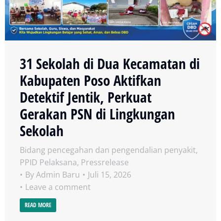
31 Sekolah di Dua Kecamatan di
Kabupaten Poso Aktifkan
Detektif Jentik, Perkuat
Gerakan PSN di Lingkungan
Sekolah
Bidang pencegahan dan pengendalian penyakit
,
PPID Pelaksana
,
Pressrelease
By
Admin Baru
Juli 15, 2026
Leave a comment
READ MORE