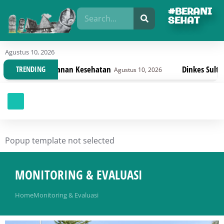
#BERANI
SEHAT
Agustus 10, 2026
an Kesehatan
Dinkes Sulteng Bahas Draft Peru
TRENDING
Agustus 10, 2026
Popup template not selected
MONITORING & EVALUASI
You are here:
Home
Monitoring & Evaluasi