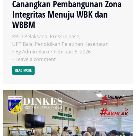
Canangkan Pembangunan Zona
Integritas Menuju WBK dan
WBBM
PPID Pelaksana
,
Pressrelease
,
UPT Balai Pendidikan Pelatihan Kesehatan
By
Admin Baru
Februari 5, 2026
Leave a comment
READ MORE