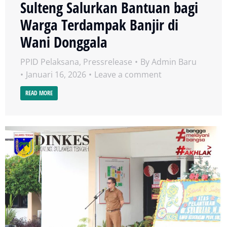
Sulteng Salurkan Bantuan bagi
Warga Terdampak Banjir di
Wani Donggala
PPID Pelaksana
,
Pressrelease
By
Admin Baru
Januari 16, 2026
Leave a comment
READ MORE