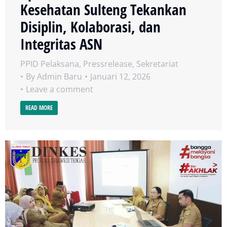
Kesehatan Sulteng Tekankan
Disiplin, Kolaborasi, dan
Integritas ASN
PPID Pelaksana
,
Pressrelease
,
Sekretariat
By
Admin Baru
Januari 12, 2026
Leave a comment
READ MORE