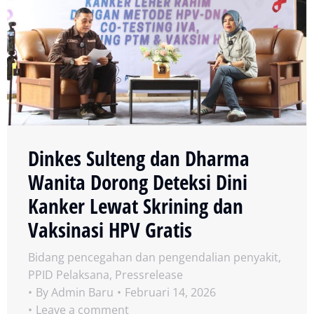
Dinkes Sulteng dan Dharma
Wanita Dorong Deteksi Dini
Kanker Lewat Skrining dan
Vaksinasi HPV Gratis
Bidang pencegahan dan pengendalian penyakit
,
PPID Pelaksana
,
Pressrelease
By
Admin Baru
Februari 14, 2026
Leave a comment