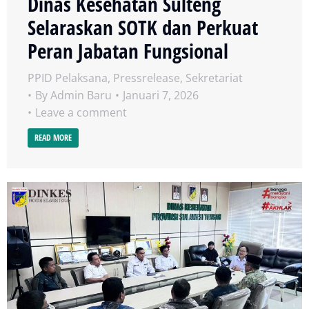
Dinas Kesehatan Sulteng
Selaraskan SOTK dan Perkuat
Peran Jabatan Fungsional
PPID Pelaksana
,
Pressrelease
,
Sekretariat
By
Admin Baru
Januari 7, 2026
Leave a comment
READ MORE