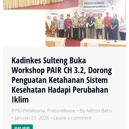
Kadinkes Sulteng Buka
Workshop PAIR CH 3.2, Dorong
Penguatan Ketahanan Sistem
Kesehatan Hadapi Perubahan
Iklim
PPID Pelaksana
,
Pressrelease
By
Admin Baru
Januari 23, 2026
Leave a comment
READ MORE