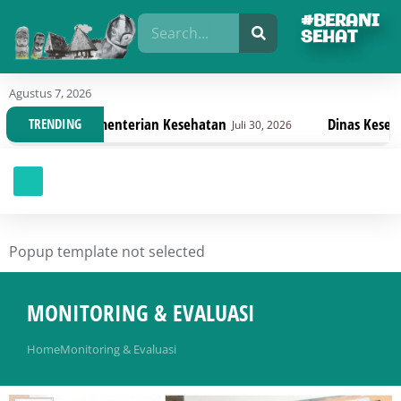
#BERANI
SEHAT
Agustus 7, 2026
n Kesehatan
Dinas Kesehatan Sulteng Lanjutkan P
TRENDING
Juli 30, 2026
Popup template not selected
MONITORING & EVALUASI
You are here:
Home
Monitoring & Evaluasi