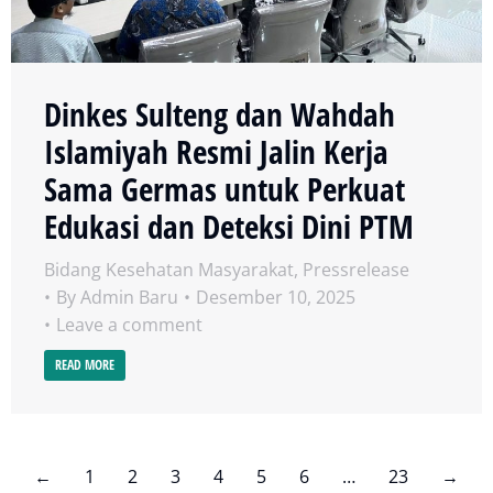
Dinkes Sulteng dan Wahdah
Islamiyah Resmi Jalin Kerja
Sama Germas untuk Perkuat
Edukasi dan Deteksi Dini PTM
Bidang Kesehatan Masyarakat
,
Pressrelease
By
Admin Baru
Desember 10, 2025
Leave a comment
READ MORE
←
1
2
3
4
5
6
…
23
→