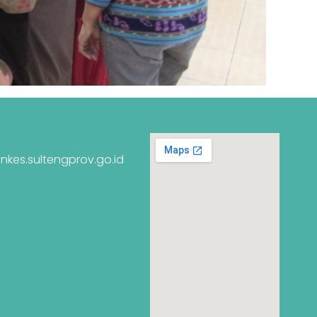
nkes.sultengprov.go.id