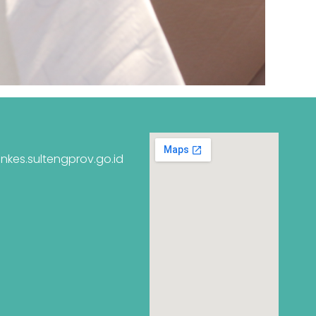
nkes.sultengprov.go.id