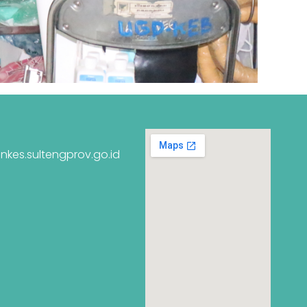
nkes.sultengprov.go.id