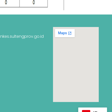
nkes.sultengprov.go.id