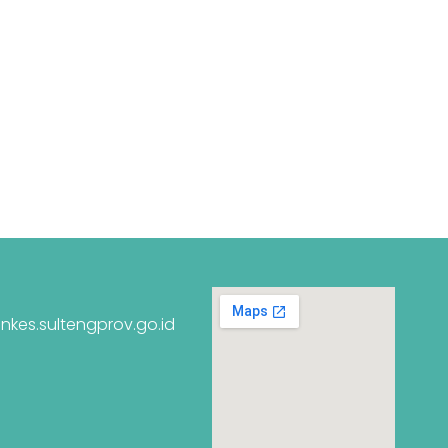
nkes.sultengprov.go.id