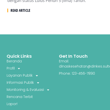
dengan status Lulus Penuh 5 (lima) Tahun.
READ ARTICLE
Quick Links
Get In Touch
Beranda
Email:
dinaskesehatan@dinkes.sult
Profil
Phone: 123-456-7890
Layanan Publik
Informasi Publik
Monitoring & Evaluasi
Rencana Terbit
Lapor!