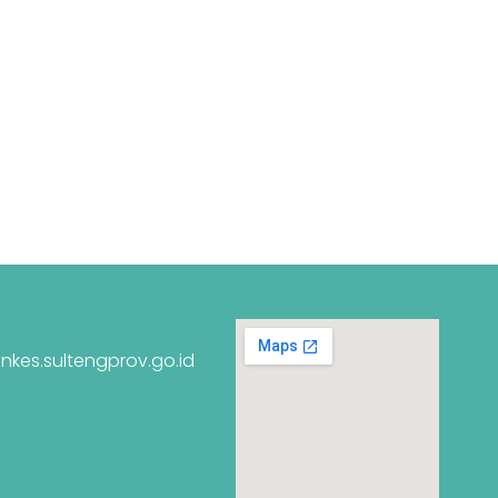
nkes.sultengprov.go.id