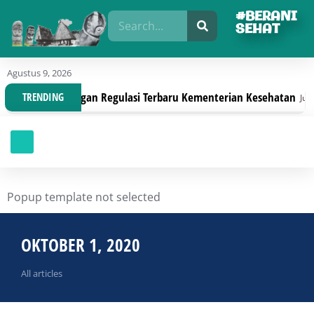
#BERANI
SEHAT
Agustus 9, 2026
 Organisasi Dengan Regulasi Terbaru Kementerian Kesehatan
TRENDING
Juli 30
Popup template not selected
OKTOBER 1, 2020
All articles