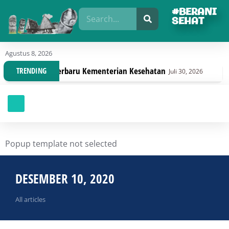
#BERANI
SEHAT
Agustus 8, 2026
ngan Regulasi Terbaru Kementerian Kesehatan
Dina
TRENDING
Juli 30, 2026
Popup template not selected
DESEMBER 10, 2020
All articles