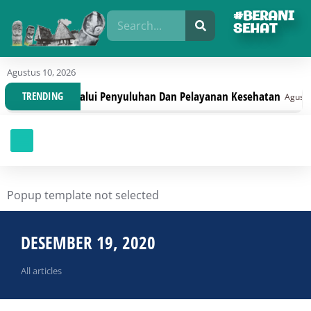
#BERANI
SEHAT
Agustus 10, 2026
f-Preventif Melalui Penyuluhan Dan Pelayanan Kesehatan
TRENDING
Agustus 1
Popup template not selected
DESEMBER 19, 2020
All articles