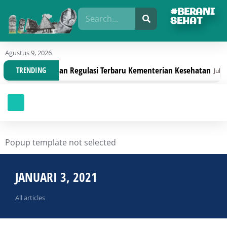
#BERANI
SEHAT
Agustus 9, 2026
Organisasi Dengan Regulasi Terbaru Kementerian Kesehatan
TRENDING
Juli 30,
Popup template not selected
JANUARI 3, 2021
All articles