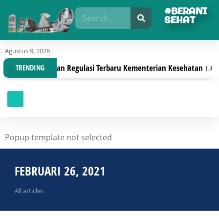
#BERANI
SEHAT
Agustus 9, 2026
Organisasi Dengan Regulasi Terbaru Kementerian Kesehatan
TRENDING
Juli 30,
Popup template not selected
FEBRUARI 26, 2021
All articles