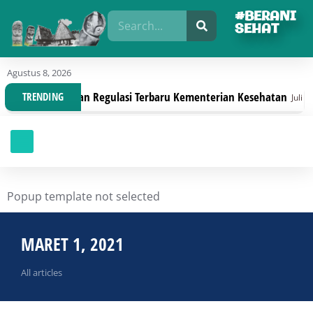
#BERANI
SEHAT
Agustus 8, 2026
Organisasi Dengan Regulasi Terbaru Kementerian Kesehatan
TRENDING
Juli 30, 
Popup template not selected
MARET 1, 2021
All articles