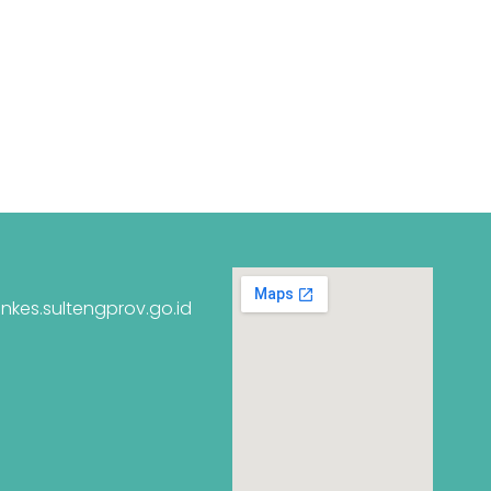
nkes.sultengprov.go.id