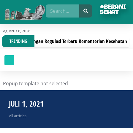
#BERANI
SEHAT
Agustus 6, 2026
 Organisasi Dengan Regulasi Terbaru Kementerian Kesehatan
TRENDING
Juli 30
Popup template not selected
JULI 1, 2021
All articles