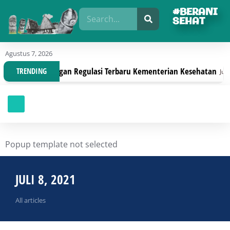
#BERANI
SEHAT
Agustus 7, 2026
Organisasi Dengan Regulasi Terbaru Kementerian Kesehatan
TRENDING
Juli 30,
Popup template not selected
JULI 8, 2021
All articles