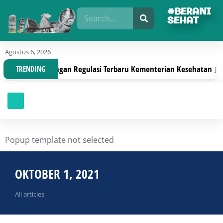
#BERANI
SEHAT
Agustus 6, 2026
 Organisasi Dengan Regulasi Terbaru Kementerian Kesehatan
TRENDING
Juli 3
Popup template not selected
OKTOBER 1, 2021
All articles