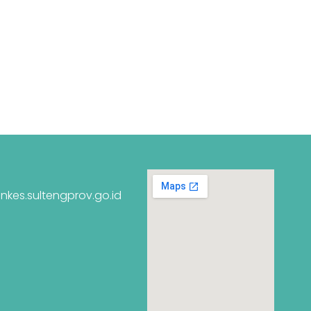
nkes.sultengprov.go.id