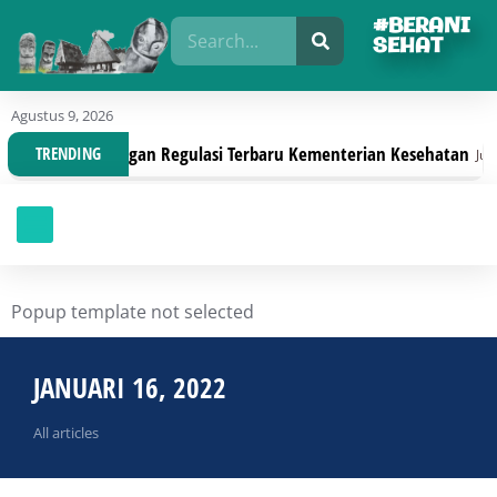
#BERANI
SEHAT
Agustus 9, 2026
 Organisasi Dengan Regulasi Terbaru Kementerian Kesehatan
TRENDING
Juli 30
Popup template not selected
JANUARI 16, 2022
All articles