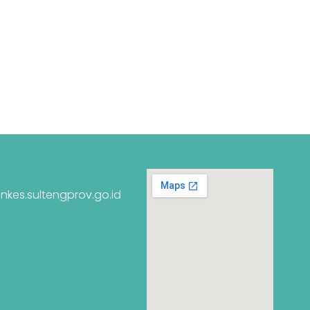
nkes.sultengprov.go.id