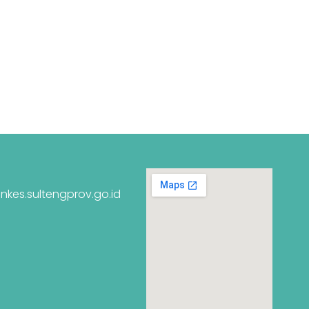
nkes.sultengprov.go.id