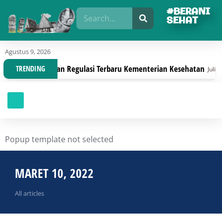
#BERANI
SEHAT
Agustus 9, 2026
Organisasi Dengan Regulasi Terbaru Kementerian Kesehatan
TRENDING
Juli 30,
Popup template not selected
MARET 10, 2022
All articles