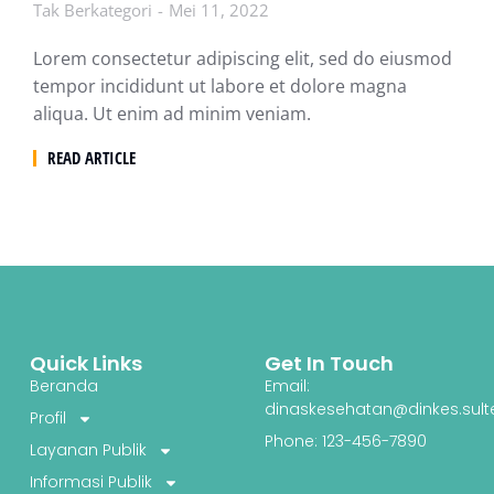
Tak Berkategori
Mei 11, 2022
Lorem consectetur adipiscing elit, sed do eiusmod
tempor incididunt ut labore et dolore magna
aliqua. Ut enim ad minim veniam.
READ ARTICLE
Quick Links
Get In Touch
Beranda
Email:
dinaskesehatan@dinkes.sult
Profil
Phone: 123-456-7890
Layanan Publik
Informasi Publik