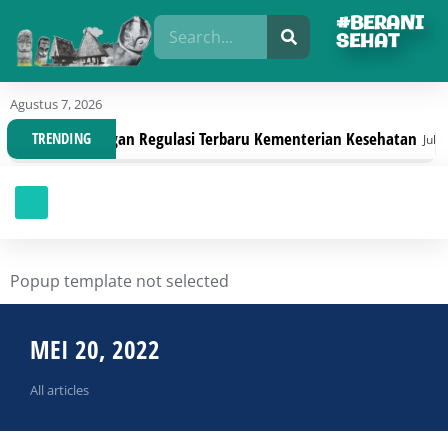
#BERANI
SEHAT
Agustus 7, 2026
Organisasi Dengan Regulasi Terbaru Kementerian Kesehatan
TRENDING
Juli 30,
Popup template not selected
MEI 20, 2022
All articles