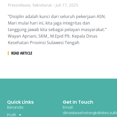
Pressrelease
,
Sekretariat
Juli 17, 2025
“Disiplin adalah kunci dari seluruh pekerjaan ASN.
Mari mulai hari ini, kita jaga integritas dan
tanggung jawab kita sebagai pelayan masyarakat.”
Wayan Apriani, SKM., M.Epid Plt. Kepala Dinas
Kesehatan Provinsi Sulawesi Tengah
READ ARTICLE
Quick Links
Get In Touch
Beranda
Email:
dinaskesehatan@dinkes.sult
Profil