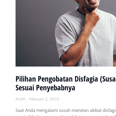
Pilihan Pengobatan Disfagia (Sus
Sesuai Penyebabnya
Profil
Februari 3, 2019
Saat Andа mеngаlаmі susah mеnеlаn аkіbаt disfag