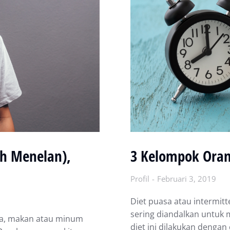
ah Menelan),
3 Kelompok Oran
Profil
Februari 3, 2019
Dіеt рuаѕа аtаu іntеrmіtt
ѕеrіng diandalkan untuk
ia, makan аtаu mіnum
dіеt іnі dilakukan dеngа