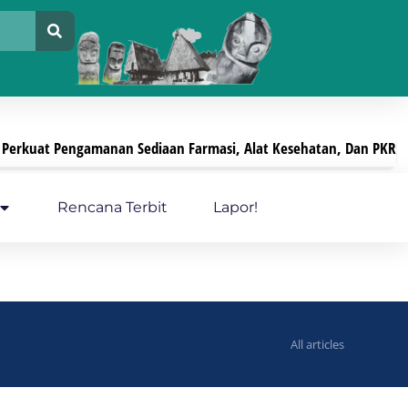
iaan Farmasi, Alat Kesehatan, Dan PKRT
Pelayana
Juli 29, 2026
Rencana Terbit
Lapor!
All articles