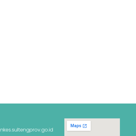
nkes.sultengprov.go.id