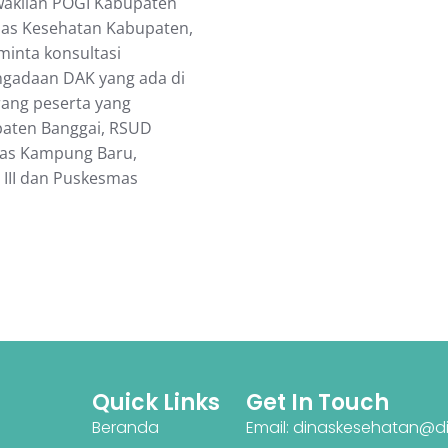
wakilan POGI Kabupaten
nas Kesehatan Kabupaten,
inta konsultasi
engadaan DAK yang ada di
rang peserta yang
paten Banggai, RSUD
as Kampung Baru,
i III dan Puskesmas
Quick Links
Get In Touch
Beranda
Email: dinaskesehatan@di