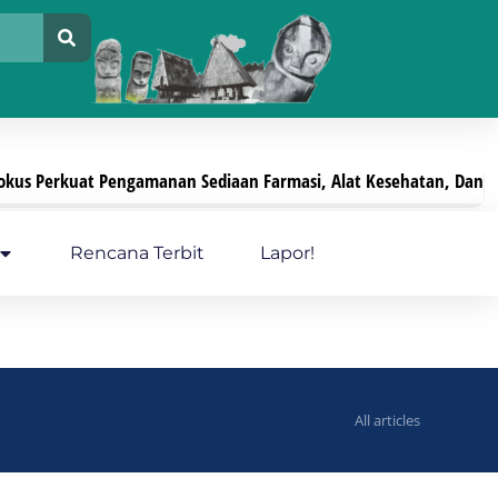
uat Pengamanan Sediaan Farmasi, Alat Kesehatan, Dan PKRT
Juli 2
Rencana Terbit
Lapor!
All articles