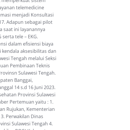
k memperkuat sistem
ayanan telemedicine
rmasi menjadi Konsultasi
17. Adapun sebagai pilot
a saat ini layanannya
 serta tele – EKG.
si dalam efisiensi biaya
endala aksesibilitas dan
wesi Tengah melalui Seksi
uan Pembinaan Teknis
rovinsn Sulawesi Tengah.
upaten Banggai,
nggal 14 s.d 16 Juni 2023.
sehatan Provinsi Sulawesi
ber Pertemuan yaitu : 1.
tan Rujukan, Kementerian
 3. Perwakilan Dinas
vinsi Sulawesi Tengah 4.