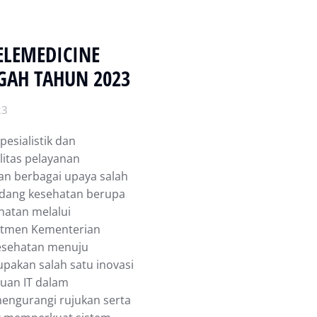
ELEMEDICINE
GAH TAHUN 2023
23
esialistik dan
itas pelayanan
kan berbagai upaya salah
idang kesehatan berupa
ehatan melalui
mitmen Kementerian
esehatan menuju
upakan salah satu inovasi
uan IT dalam
engurangi rujukan serta