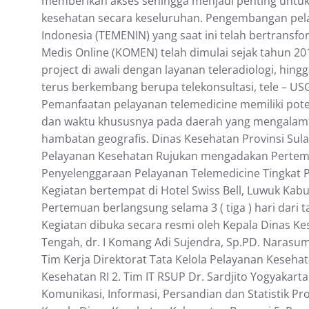
memberikan akses sehingga menjadi penting untu
kesehatan secara keseluruhan. Pengembangan pel
Indonesia (TEMENIN) yang saat ini telah bertransfo
Medis Online (KOMEN) telah dimulai sejak tahun 20
project di awali dengan layanan teleradiologi, hingg
terus berkembang berupa telekonsultasi, tele – USG
Pemanfaatan pelayanan telemedicine memiliki poten
dan waktu khususnya pada daerah yang mengalami k
hambatan geografis. Dinas Kesehatan Provinsi Sula
Pelayanan Kesehatan Rujukan mengadakan Pertem
Penyelenggaraan Pelayanan Telemedicine Tingkat P
Kegiatan bertempat di Hotel Swiss Bell, Luwuk Kab
Pertemuan berlangsung selama 3 ( tiga ) hari dari ta
Kegiatan dibuka secara resmi oleh Kepala Dinas Ke
Tengah, dr. I Komang Adi Sujendra, Sp.PD. Narasum
Tim Kerja Direktorat Tata Kelola Pelayanan Keseha
Kesehatan RI 2. Tim IT RSUP Dr. Sardjito Yogyakarta
Komunikasi, Informasi, Persandian dan Statistik Pro