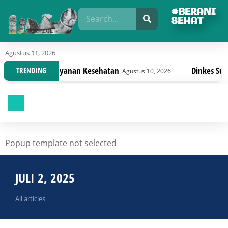
#BERANI
SEHAT
Agustus 11, 2026
n Dan Pelayanan Kesehatan
Dinkes Sulteng Bah
TRENDING
Agustus 10, 2026
Popup template not selected
JULI 2, 2025
All articles