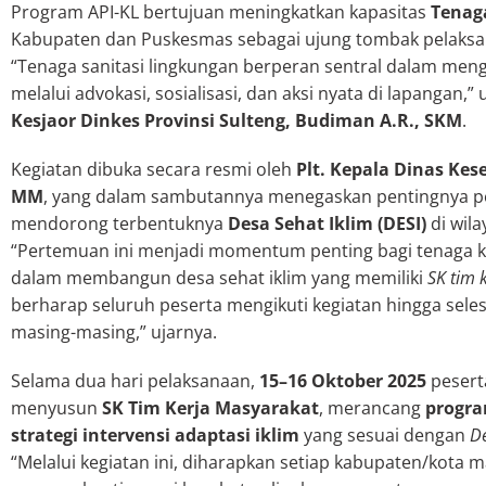
Program API-KL bertujuan meningkatkan kapasitas
Tenaga
Kabupaten dan Puskesmas sebagai ujung tombak pelaksan
“Tenaga sanitasi lingkungan berperan sentral dalam meng
melalui advokasi, sosialisasi, dan aksi nyata di lapangan,” 
Kesjaor Dinkes Provinsi Sulteng, Budiman A.R., SKM
.
Kegiatan dibuka secara resmi oleh
Plt. Kepala Dinas Kes
MM
, yang dalam sambutannya menegaskan pentingnya pe
mendorong terbentuknya
Desa Sehat Iklim (DESI)
di wil
“Pertemuan ini menjadi momentum penting bagi tenaga
dalam membangun desa sehat iklim yang memiliki
SK tim 
berharap seluruh peserta mengikuti kegiatan hingga seles
masing-masing,” ujarnya.
Selama dua hari pelaksanaan,
15–16 Oktober 2025
pesert
menyusun
SK Tim Kerja Masyarakat
, merancang
progra
strategi intervensi adaptasi iklim
yang sesuai dengan
De
“Melalui kegiatan ini, diharapkan setiap kabupaten/kot