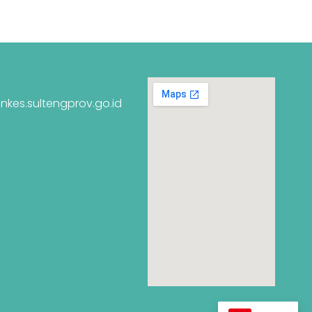
nkes.sultengprov.go.id