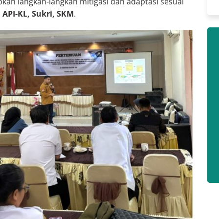
kan langkah-langkah mitigasi dan adaptasi sesuai
API-KL, Sukri, SKM
.