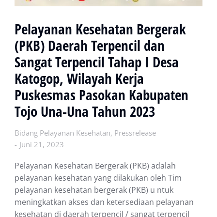
Pelayanan Kesehatan Bergerak
(PKB) Daerah Terpencil dan
Sangat Terpencil Tahap I Desa
Katogop, Wilayah Kerja
Puskesmas Pasokan Kabupaten
Tojo Una-Una Tahun 2023
Bidang Pelayanan Kesehatan
,
Pressrelease
Juni 21, 2023
Pelayanan Kesehatan Bergerak (PKB) adalah
pelayanan kesehatan yang dilakukan oleh Tim
pelayanan kesehatan bergerak (PKB) u ntuk
meningkatkan akses dan ketersediaan pelayanan
kesehatan di daerah terpencil / sangat terpencil