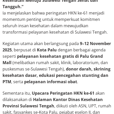
Kesehatan Menuju Sulawesi Tengah Sehat dan
Tangguh.”
Ia menjelaskan bahwa peringatan HKN ke-61 menjadi
momentum penting untuk memperkuat komitmen
seluruh insan kesehatan dalam mewujudkan
transformasi pelayanan kesehatan di Sulawesi Tengah.
Kegiatan utama akan berlangsung pada
9–12 November
2025
, berpusat di
Kota Palu
dengan berbagai agenda
seperti
pelayanan kesehatan gratis di Palu Grand
Mall
(melibatkan rumah sakit, klinik, laboratorium, dan
puskesmas se-Sulawesi Tengah),
donor darah, skrining
kesehatan dasar, edukasi pencegahan stunting dan
PTM
, serta
pelayanan informasi obat
.
Sementara itu,
Upacara Peringatan HKN ke-61
akan
dilaksanakan di
Halaman Kantor Dinas Kesehatan
Provinsi Sulawesi Tengah
, diikuti oleh ASN, UPT, rumah
sakit, fasyankes se-Kota Palu, pejabat eselon II, dan