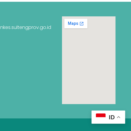
nkes.sultengprov.go.id
ID