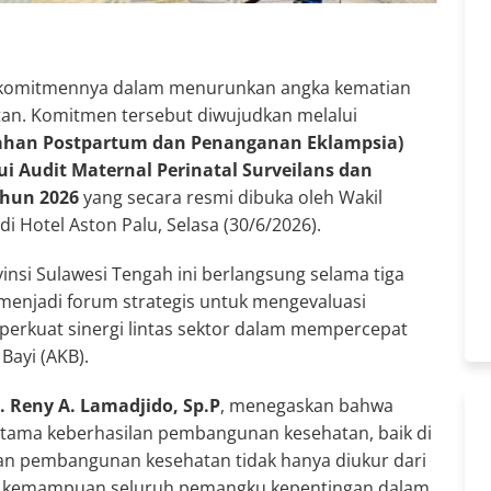
t komitmennya dalam menurunkan angka kematian
tan. Komitmen tersebut diwujudkan melalui
rahan Postpartum dan Penanganan Eklampsia)
ui Audit Maternal Perinatal Surveilans dan
ahun 2026
yang secara resmi dibuka oleh Wakil
 di Hotel Aston Palu, Selasa (30/6/2026).
insi Sulawesi Tengah ini berlangsung selama tiga
t menjadi forum strategis untuk mengevaluasi
erkuat sinergi lintas sektor dalam mempercepat
Bayi (AKB).
. Reny A. Lamadjido, Sp.P
, menegaskan bahwa
utama keberhasilan pembangunan kesehatan, baik di
an pembangunan kesehatan tidak hanya diukur dari
 dari kemampuan seluruh pemangku kepentingan dalam