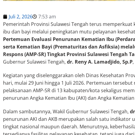
Juli 2, 2026
7:53 am
Pemerintah Provinsi Sulawesi Tengah terus memperkua
ibu dan bayi melalui peningkatan mutu pelayanan keseha
Pertemuan Evaluasi Penurunan Kematian Ibu (Perda
serta Kematian Bayi (Prematuritas dan Asfiksia) melal
Respons (AMP-SR) Tingkat Provinsi Sulawesi Tengah T
Gubernur Sulawesi Tengah,
dr. Reny A. Lamadjido, Sp.P
,
Kegiatan yang diselenggarakan oleh Dinas Kesehatan Prov
hari, mulai 29 Juni hingga 1 Juli 2026. Pertemuan tersebu
pelaksanaan AMP-SR di 13 kabupaten/kota sekaligus memp
penurunan Angka Kematian Ibu (AKI) dan Angka Kematian 
Dalam sambutannya, Wakil Gubernur Sulawesi Tengah,
dr
penurunan AKI dan AKB merupakan salah satu indikator 
tingkat nasional maupun daerah. Menurutnya, keberhasil
tersedianya fasilitas pelayanan kesehatan, tetapi juga