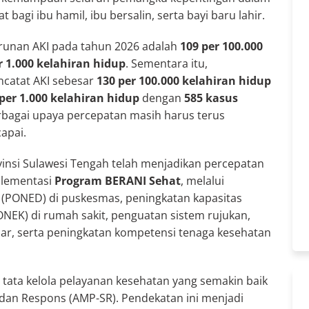
bagi ibu hamil, ibu bersalin, serta bayi baru lahir.
runan AKI pada tahun 2026 adalah
109 per 100.000
r 1.000 kelahiran hidup
. Sementara itu,
ncatat AKI sebesar
130 per 100.000 kelahiran hidup
 per 1.000 kelahiran hidup
dengan
585 kasus
rbagai upaya percepatan masih harus terus
apai.
nsi Sulawesi Tengah telah menjadikan percepatan
plementasi
Program BERANI Sehat
, melalui
 (PONED) di puskesmas, peningkatan kapasitas
NEK) di rumah sakit, penguatan sistem rujukan,
dar, serta peningkatan kompetensi tenaga kesehatan
tata kelola pelayanan kesehatan yang semakin baik
s dan Respons (AMP-SR). Pendekatan ini menjadi