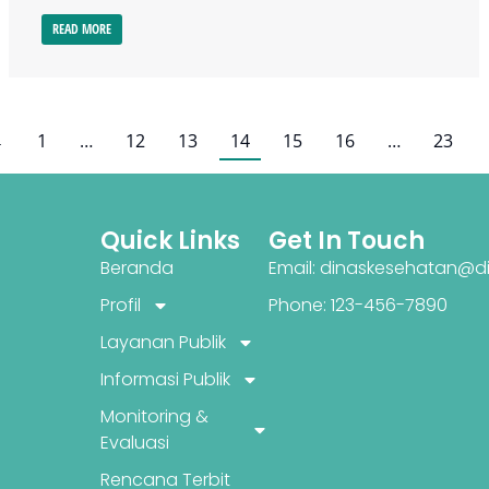
READ MORE
←
1
…
12
13
14
15
16
…
23
Quick Links
Get In Touch
Beranda
Email: dinaskesehatan@di
Profil
Phone: 123-456-7890
Layanan Publik
Informasi Publik
Monitoring &
Evaluasi
Rencana Terbit