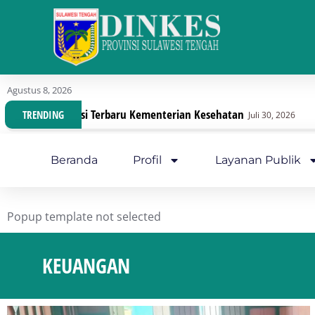
Agustus 8, 2026
baru Kementerian Kesehatan
Dinas Kesehatan Sulte
TRENDING
Juli 30, 2026
Beranda
Profil
Layanan Publik
Popup template not selected
KEUANGAN
You are here: