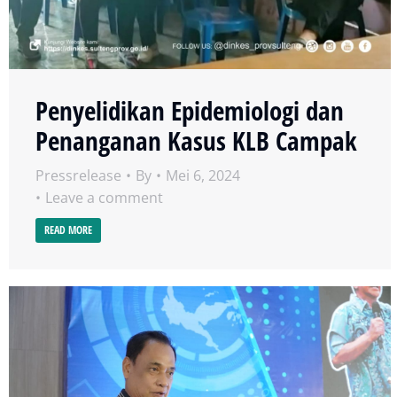
Penyelidikan Epidemiologi dan
Penanganan Kasus KLB Campak
Pressrelease
By
Mei 6, 2024
Leave a comment
READ MORE