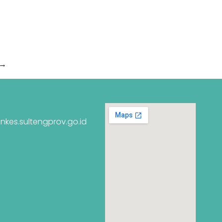
→
nkes.sultengprov.go.id