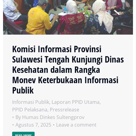
Komisi Informasi Provinsi
Sulawesi Tengah Kunjungi Dinas
Kesehatan dalam Rangka
Monev Keterbukaan Informasi
Publik
Informasi Publik
,
Laporan PPID Utama
,
PPID Pelaksana
,
Pressrelease
By
Humas Dinkes Sultengprov
Agustus 7, 2025
Leave a comment
READ MORE