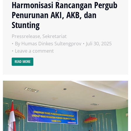
Harmonisasi Rancangan Pergub
Penurunan AKI, AKB, dan
Stunting
Pressrelease
,
Sekretariat
By
Humas Dinkes Sultengprov
Juli 30, 2025
Leave a comment
READ MORE