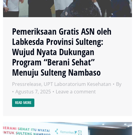
Pemeriksaan Gratis ASN oleh
Labkesda Provinsi Sulteng:
Wujud Nyata Dukungan
Program “Berani Sehat”
Menuju Sulteng Nambaso
Pressrelease
,
UPT Laboratorium Kesehatan
By
Agustus 7, 2025
Leave a comment
READ MORE