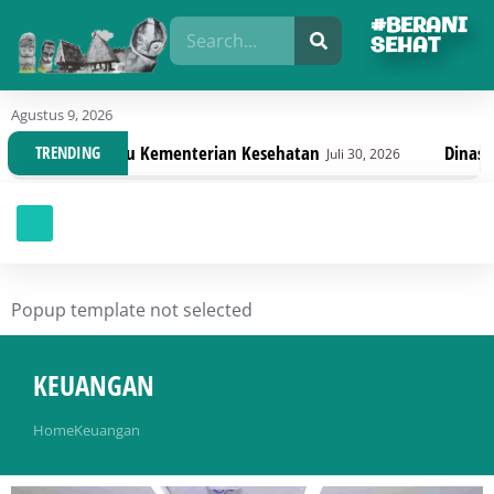
#BERANI
SEHAT
Agustus 9, 2026
baru Kementerian Kesehatan
Dinas Kesehatan Sult
TRENDING
Juli 30, 2026
Popup template not selected
KEUANGAN
You are here:
Home
Keuangan