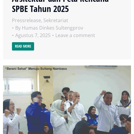
SPBE Tahun 2025
Pressrelease
,
Sekretariat
By
Humas Dinkes Sultengprov
Agustus 7, 2025
Leave a comment
READ MORE