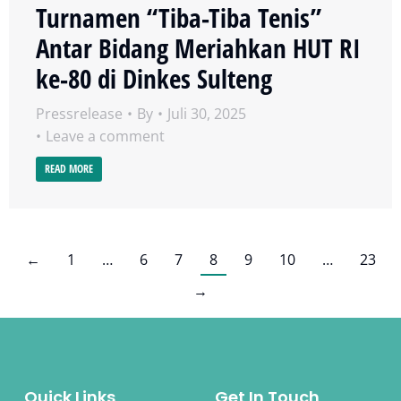
Turnamen “Tiba-Tiba Tenis”
Antar Bidang Meriahkan HUT RI
ke-80 di Dinkes Sulteng
Pressrelease
By
Juli 30, 2025
Leave a comment
READ MORE
←
1
…
6
7
8
9
10
…
23
→
Quick Links
Get In Touch