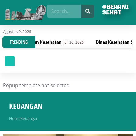
#BERANI
SEHAT
Agustus 9, 2026
enterian Kesehatan
Dinas Kesehatan Sulteng Lanju
TRENDING
Juli 30, 2026
Popup template not selected
KEUANGAN
You are here:
Home
Keuangan