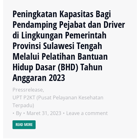
Peningkatan Kapasitas Bagi
Pendamping Pejabat dan Driver
di Lingkungan Pemerintah
Provinsi Sulawesi Tengah
Melalui Pelatihan Bantuan
Hidup Dasar (BHD) Tahun
Anggaran 2023
Pressrelease
,
UPT P2KT (Pusat Pelayanan Kesehatan
Terpadu)
By
Maret 31, 2023
Leave a comment
READ MORE