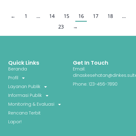
←
1
…
14
15
16
17
18
…
23
→
Quick Links
Get In Touch
Beranda
Email:
dinaskesehatan@dinkes.sult
Profil
Phone: 123-456-7890
Layanan Publik
Informasi Publik
Monitoring & Evaluasi
Rencana Terbit
Lapor!