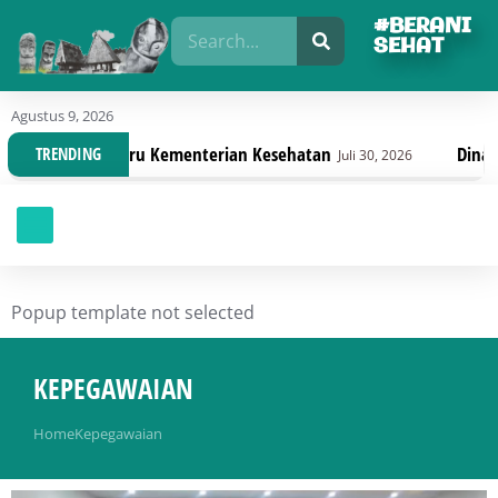
#BERANI
SEHAT
Agustus 9, 2026
rbaru Kementerian Kesehatan
Dinas Kesehatan Sul
TRENDING
Juli 30, 2026
Popup template not selected
KEPEGAWAIAN
You are here:
Home
Kepegawaian