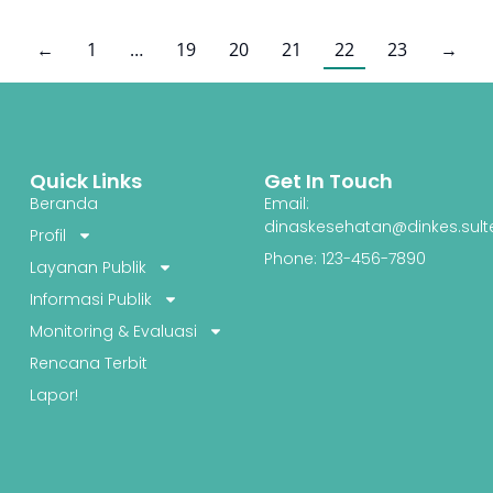
←
1
…
19
20
21
22
23
→
Quick Links
Get In Touch
Beranda
Email:
dinaskesehatan@dinkes.sult
Profil
Phone: 123-456-7890
Layanan Publik
Informasi Publik
Monitoring & Evaluasi
Rencana Terbit
Lapor!