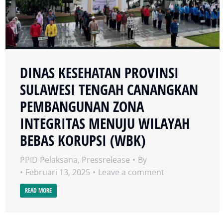
DINAS KESEHATAN PROVINSI
SULAWESI TENGAH CANANGKAN
PEMBANGUNAN ZONA
INTEGRITAS MENUJU WILAYAH
BEBAS KORUPSI (WBK)
PPID Pelaksana
,
Pressrelease
By
Februari 13, 2025
Leave a comment
READ MORE