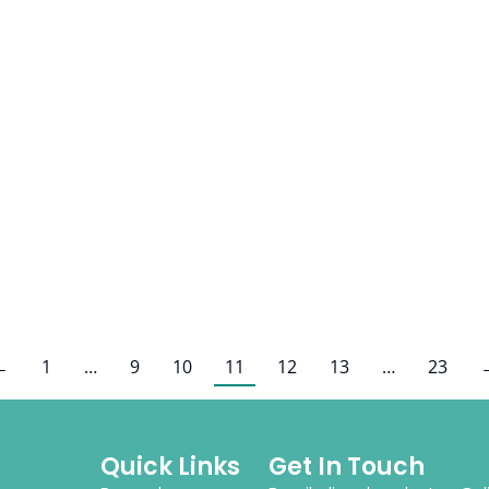
←
1
…
9
10
11
12
13
…
23
Quick Links
Get In Touch