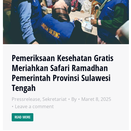
Pemeriksaan Kesehatan Gratis
Meriahkan Safari Ramadhan
Pemerintah Provinsi Sulawesi
Tengah
Pressrelease
,
Sekretariat
By
Maret 8, 2025
Leave a comment
READ MORE