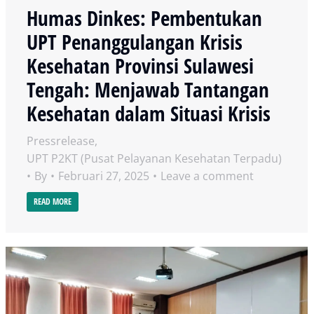
Humas Dinkes: Pembentukan
UPT Penanggulangan Krisis
Kesehatan Provinsi Sulawesi
Tengah: Menjawab Tantangan
Kesehatan dalam Situasi Krisis
Pressrelease
,
UPT P2KT (Pusat Pelayanan Kesehatan Terpadu)
By
Februari 27, 2025
Leave a comment
READ MORE