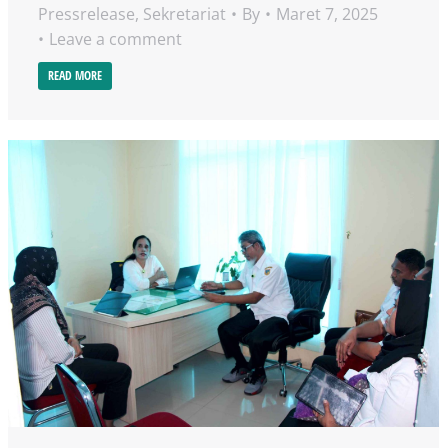
Pressrelease
,
Sekretariat
By
Maret 7, 2025
Leave a comment
READ MORE