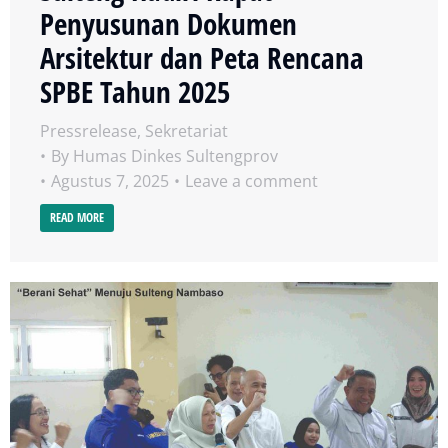
Penyusunan Dokumen
Arsitektur dan Peta Rencana
SPBE Tahun 2025
Pressrelease
,
Sekretariat
By
Humas Dinkes Sultengprov
Agustus 7, 2025
Leave a comment
READ MORE