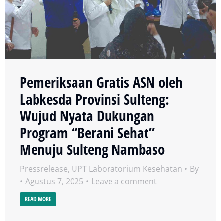
Pemeriksaan Gratis ASN oleh
Labkesda Provinsi Sulteng:
Wujud Nyata Dukungan
Program “Berani Sehat”
Menuju Sulteng Nambaso
Pressrelease
,
UPT Laboratorium Kesehatan
By
Agustus 7, 2025
Leave a comment
READ MORE