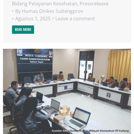
Bidang Pelayanan Kesehatan
,
Pressrelease
By
Humas Dinkes Sultengprov
Agustus 1, 2025
Leave a comment
READ MORE