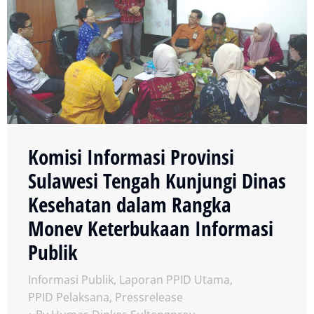
Komisi Informasi Provinsi
Sulawesi Tengah Kunjungi Dinas
Kesehatan dalam Rangka
Monev Keterbukaan Informasi
Publik
Informasi Publik
,
Laporan PPID Utama
,
PPID Pelaksana
,
Pressrelease