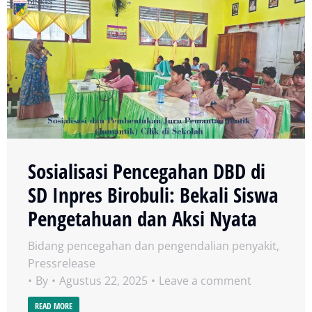
Sosialisasi Pencegahan DBD di
SD Inpres Birobuli: Bekali Siswa
Pengetahuan dan Aksi Nyata
Bidang pencegahan dan pengendalian penyakit
,
Pressrelease
By
Agustus 22, 2025
Leave a comment
READ MORE