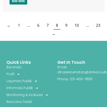
READ MORE
←
1
…
6
7
8
9
10
…
23
→
Quick Links
Get In Touch
Beranda
Email:
dinaskesehatan@dinkes.sult
Profil
Phone: 123-456-7890
Layanan Publik
Informasi Publik
Monitoring & Evaluasi
Rencana Terbit