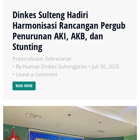
Dinkes Sulteng Hadiri
Harmonisasi Rancangan Pergub
Penurunan AKI, AKB, dan
Stunting
Pressrelease
,
Sekretariat
By
Humas Dinkes Sultengprov
Juli 30, 2025
Leave a comment
READ MORE