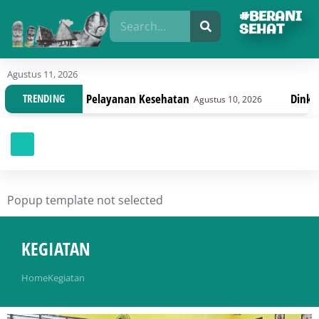
#BERANI
SEHAT
Agustus 11, 2026
an Pelayanan Kesehatan
Dinkes Sulteng Bahas 
TRENDING
Agustus 10, 2026
Popup template not selected
KEGIATAN
You are here:
Home
Kegiatan