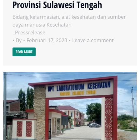
Provinsi Sulawesi Tengah
Bidang kefarmasian, alat kesehatan dan sumber
daya manusia Kesehatan
,
Pressrelease
By
Februari 17, 2023
Leave a comment
READ MORE