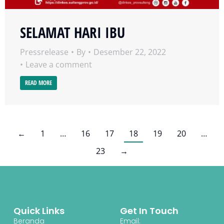
SELAMAT HARI IBU
Pressrelease
By
Desember 22, 2022
Leave a comment
READ MORE
←
1
…
16
17
18
19
20
…
23
→
Quick Links
Get In Touch
Beranda
Email: