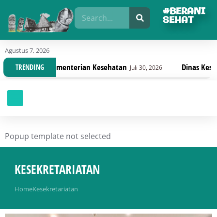
#BERANI
SEHAT
Agustus 7, 2026
Kementerian Kesehatan
Dinas Kesehatan Sulteng L
TRENDING
Juli 30, 2026
Popup template not selected
KESEKRETARIATAN
You are here:
Home
Kesekretariatan