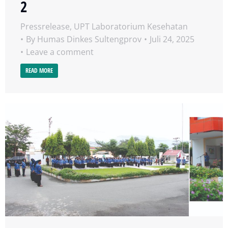
2
Pressrelease
,
UPT Laboratorium Kesehatan
By
Humas Dinkes Sultengprov
Juli 24, 2025
Leave a comment
READ MORE