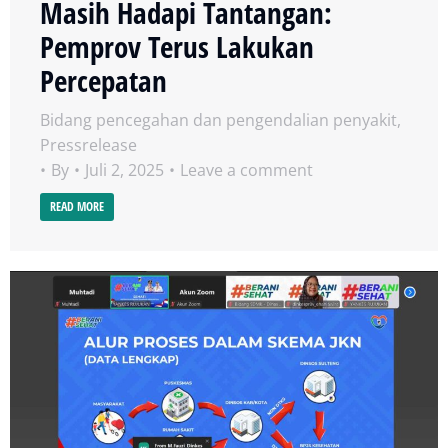
Masih Hadapi Tantangan:
Pemprov Terus Lakukan
Percepatan
Bidang pencegahan dan pengendalian penyakit
,
Pressrelease
By
Juli 2, 2025
Leave a comment
READ MORE