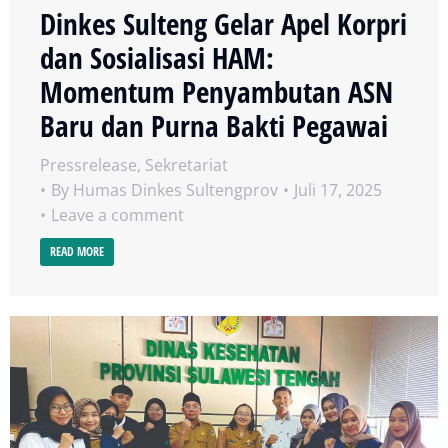
Dinkes Sulteng Gelar Apel Korpri
dan Sosialisasi HAM:
Momentum Penyambutan ASN
Baru dan Purna Bakti Pegawai
Pressrelease
,
Sekretariat
By
Humas Dinkes Sultengprov
Juli 17, 2025
Leave a comment
READ MORE