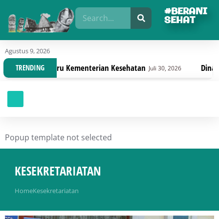
#BERANI
SEHAT
Agustus 9, 2026
baru Kementerian Kesehatan
Dinas Kesehatan Sulte
TRENDING
Juli 30, 2026
Popup template not selected
KESEKRETARIATAN
You are here:
Home
Kesekretariatan