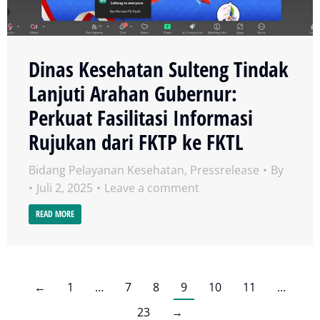
Dinas Kesehatan Sulteng Tindak
Lanjuti Arahan Gubernur:
Perkuat Fasilitasi Informasi
Rujukan dari FKTP ke FKTL
Bidang Pelayanan Kesehatan
,
Pressrelease
By
Juli 2, 2025
Leave a comment
READ MORE
←
1
…
7
8
9
10
11
…
23
→