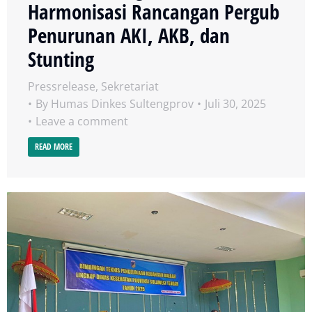
Harmonisasi Rancangan Pergub
Penurunan AKI, AKB, dan
Stunting
Pressrelease
,
Sekretariat
By
Humas Dinkes Sultengprov
Juli 30, 2025
Leave a comment
READ MORE