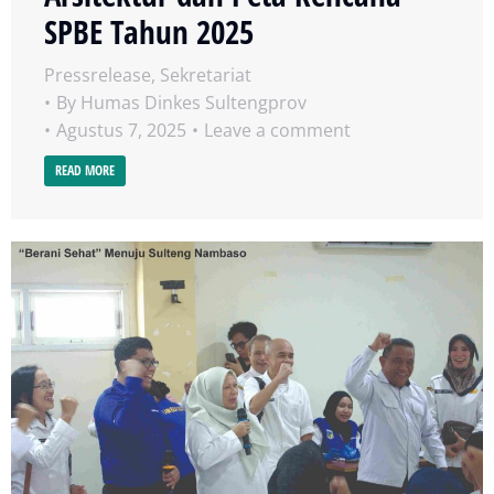
SPBE Tahun 2025
Pressrelease
,
Sekretariat
By
Humas Dinkes Sultengprov
Agustus 7, 2025
Leave a comment
READ MORE