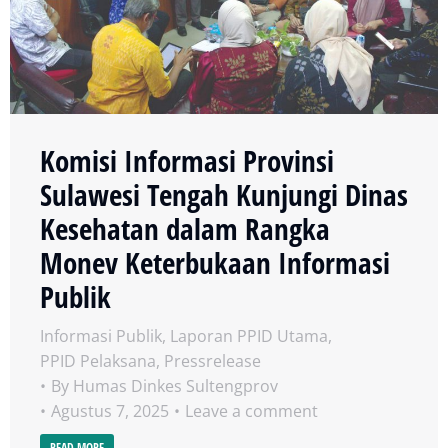
Komisi Informasi Provinsi
Sulawesi Tengah Kunjungi Dinas
Kesehatan dalam Rangka
Monev Keterbukaan Informasi
Publik
Informasi Publik
,
Laporan PPID Utama
,
PPID Pelaksana
,
Pressrelease
By
Humas Dinkes Sultengprov
Agustus 7, 2025
Leave a comment
READ MORE