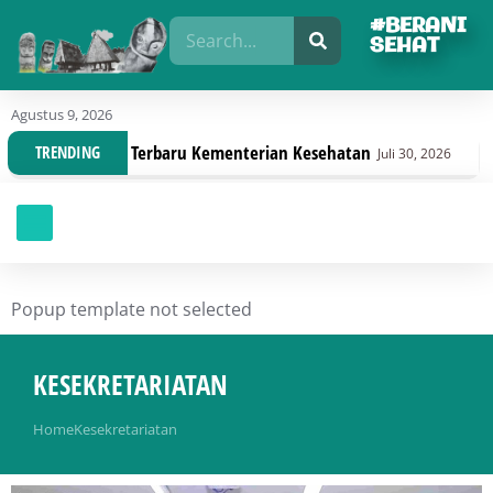
#BERANI
SEHAT
Agustus 9, 2026
si Terbaru Kementerian Kesehatan
Dinas Kesehata
TRENDING
Juli 30, 2026
Popup template not selected
KESEKRETARIATAN
You are here:
Home
Kesekretariatan