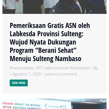
Pemeriksaan Gratis ASN oleh
Labkesda Provinsi Sulteng:
Wujud Nyata Dukungan
Program “Berani Sehat”
Menuju Sulteng Nambaso
Pressrelease
,
UPT Laboratorium Kesehatan
By
Agustus 7, 2025
Leave a comment
READ MORE