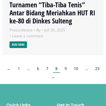
Turnamen “Tiba-Tiba Tenis”
Antar Bidang Meriahkan HUT RI
ke-80 di Dinkes Sulteng
Pressrelease
By
Juli 30, 2025
Leave a comment
READ MORE
←
1
…
6
7
8
9
10
…
23
→
Quick Links
Get In Touch