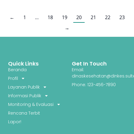
←
1
…
18
19
20
21
22
23
→
Quick Links
Get In Touch
Beranda
Email:
dinaskesehatan@dinkes.sult
Profil
Phone: 123-456-7890
Layanan Publik
Informasi Publik
Monitoring & Evaluasi
Rencana Terbit
Lapor!