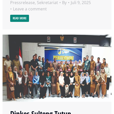
Pressrelease
,
Sekretariat
By
Juli 9, 2025
Leave a comment
READ MORE
Dinkes Sulteng Tutup