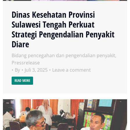
Dinas Kesehatan Provinsi
Sulawesi Tengah Perkuat
Strategi Pengendalian Penyakit
Diare
Bidang pencegahan dan pengendalian penyakit
,
Pressrelease
By
Juli 3, 2025
Leave a comment
READ MORE