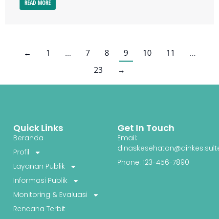
READ MORE
←
1
…
7
8
9
10
11
…
23
→
Quick Links
Get In Touch
Beranda
Email:
dinaskesehatan@dinkes.sult
Profil
Phone: 123-456-7890
Layanan Publik
Informasi Publik
Monitoring & Evaluasi
Rencana Terbit