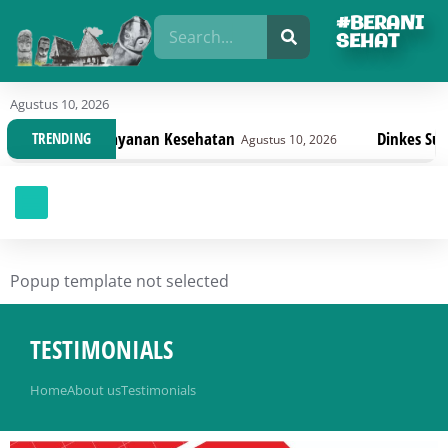
#BERANI
SEHAT
Agustus 10, 2026
yanan Kesehatan
Dinkes Sulteng Bahas Draft P
TRENDING
Agustus 10, 2026
Popup template not selected
TESTIMONIALS
You are here:
Home
About us
Testimonials