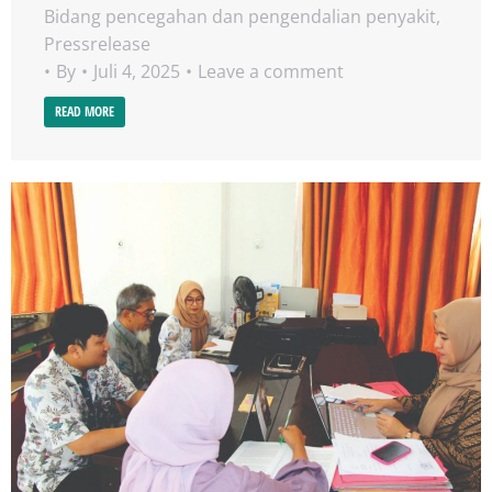
Bidang pencegahan dan pengendalian penyakit
,
Pressrelease
By
Juli 4, 2025
Leave a comment
READ MORE