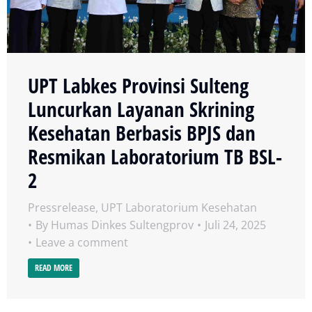
UPT Labkes Provinsi Sulteng
Luncurkan Layanan Skrining
Kesehatan Berbasis BPJS dan
Resmikan Laboratorium TB BSL-
2
Pressrelease
,
UPT Laboratorium Kesehatan
By
Humas Dinkes Sultengprov
Juli 24, 2025
Leave a comment
READ MORE