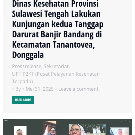
Dinas Kesehatan Provinsi
Sulawesi Tengah Lakukan
Kunjungan kedua Tanggap
Darurat Banjir Bandang di
Kecamatan Tanantovea,
Donggala
Pressrelease
,
Sekretariat
,
UPT P2KT (Pusat Pelayanan Kesehatan
Terpadu)
By
Mei 31, 2025
Leave a comment
READ MORE