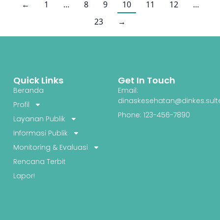
←
1
…
8
9
10
11
12
…
23
→
Quick Links
Get In Touch
Beranda
Email:
dinaskesehatan@dinkes.sult
Profil
Phone: 123-456-7890
Layanan Publik
Informasi Publik
Monitoring & Evaluasi
Rencana Terbit
Lapor!