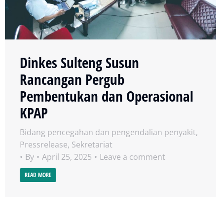
Dinkes Sulteng Susun
Rancangan Pergub
Pembentukan dan Operasional
KPAP
Bidang pencegahan dan pengendalian penyakit
,
Pressrelease
,
Sekretariat
By
April 25, 2025
Leave a comment
READ MORE