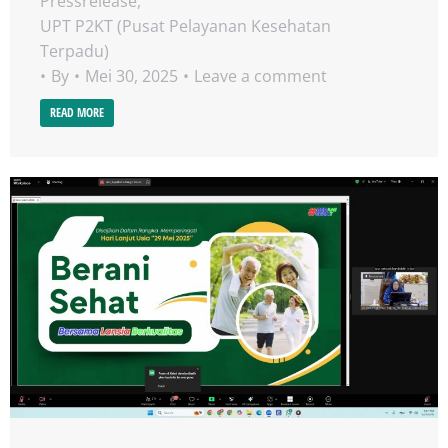
Pressrelease
,
UPT P2KT (Pusat Pelayanan Kesehatan
Terpadu)
By
Mei 30, 2025
Leave a comment
READ MORE