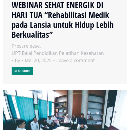
WEBINAR SEHAT ENERGIK DI
HARI TUA “Rehabilitasi Medik
pada Lansia untuk Hidup Lebih
Berkualitas”
Pressrelease
,
UPT Balai Pendidikan Pelatihan Kesehatan
By
Mei 20, 2025
Leave a comment
READ MORE