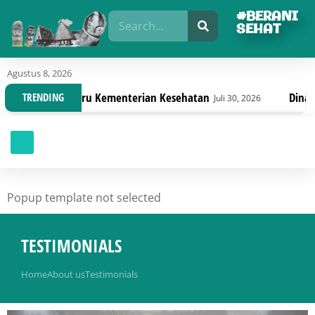
#BERANI
SEHAT
Agustus 8, 2026
rbaru Kementerian Kesehatan
Dinas Kesehatan Sul
TRENDING
Juli 30, 2026
Popup template not selected
TESTIMONIALS
You are here:
Home
About us
Testimonials