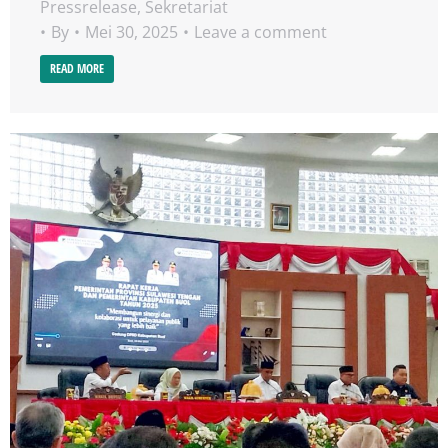
Pressrelease
,
Sekretariat
By
Mei 30, 2025
Leave a comment
READ MORE