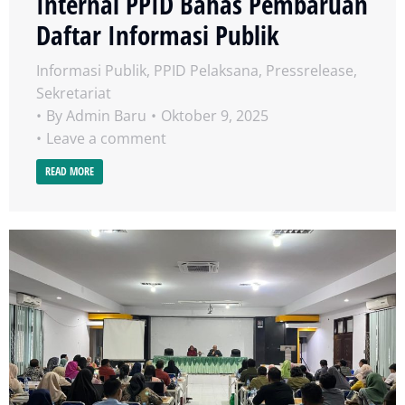
Internal PPID Bahas Pembaruan
Daftar Informasi Publik
Informasi Publik
,
PPID Pelaksana
,
Pressrelease
,
Sekretariat
By
Admin Baru
Oktober 9, 2025
Leave a comment
READ MORE