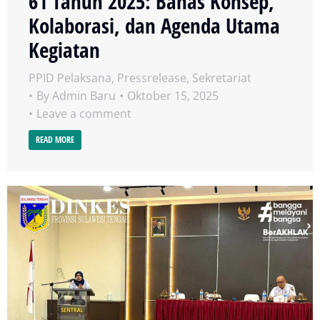
61 Tahun 2025: Bahas Konsep,
Kolaborasi, dan Agenda Utama
Kegiatan
PPID Pelaksana
,
Pressrelease
,
Sekretariat
By
Admin Baru
Oktober 15, 2025
Leave a comment
READ MORE