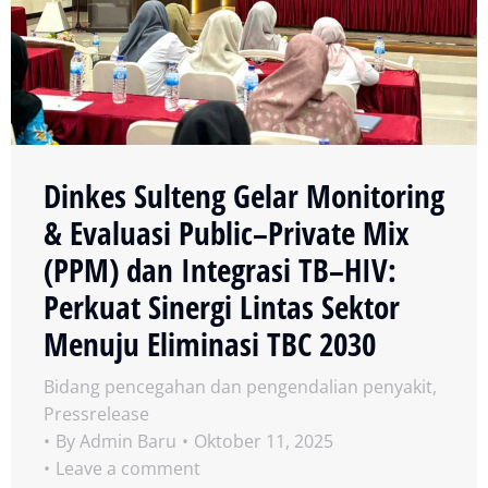
Dinkes Sulteng Gelar Monitoring
& Evaluasi Public–Private Mix
(PPM) dan Integrasi TB–HIV:
Perkuat Sinergi Lintas Sektor
Menuju Eliminasi TBC 2030
Bidang pencegahan dan pengendalian penyakit
,
Pressrelease
By
Admin Baru
Oktober 11, 2025
Leave a comment