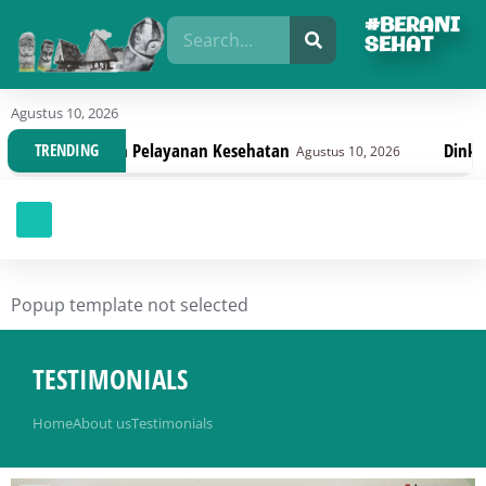
#BERANI
SEHAT
Agustus 10, 2026
n Pelayanan Kesehatan
Dinkes Sulteng Bahas D
TRENDING
Agustus 10, 2026
Popup template not selected
TESTIMONIALS
You are here:
Home
About us
Testimonials