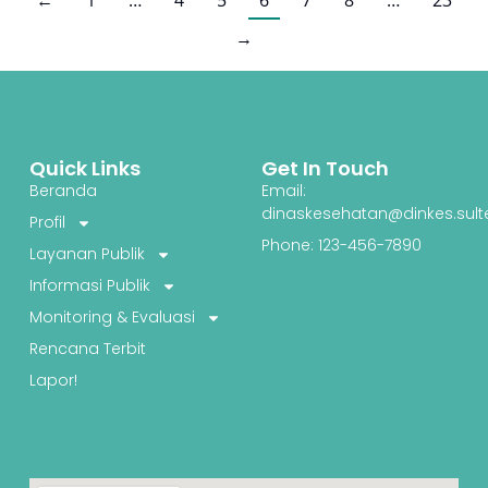
←
1
…
4
5
6
7
8
…
23
→
Quick Links
Get In Touch
Beranda
Email:
dinaskesehatan@dinkes.sult
Profil
Phone: 123-456-7890
Layanan Publik
Informasi Publik
Monitoring & Evaluasi
Rencana Terbit
Lapor!