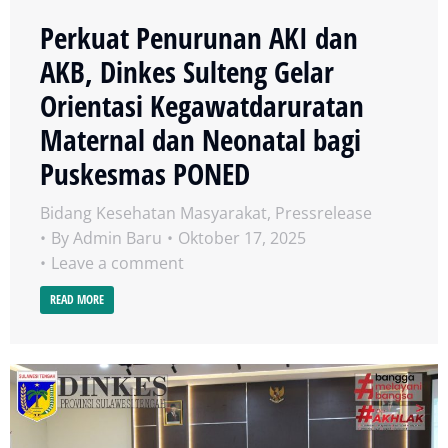
Perkuat Penurunan AKI dan
AKB, Dinkes Sulteng Gelar
Orientasi Kegawatdaruratan
Maternal dan Neonatal bagi
Puskesmas PONED
Bidang Kesehatan Masyarakat
,
Pressrelease
By
Admin Baru
Oktober 17, 2025
Leave a comment
READ MORE